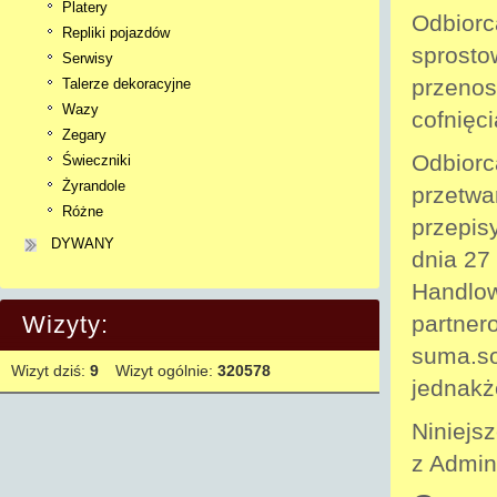
Platery
Odbiorc
Repliki pojazdów
sprosto
Serwisy
przenos
Talerze dekoracyjne
Wazy
cofnięc
Zegary
Odbiorc
Świeczniki
Żyrandole
przetwa
Różne
przepis
DYWANY
dnia 27
Handlow
partner
Wizyty:
suma.so
Wizyt dziś:
9
Wizyt ogólnie:
320578
jednakż
Niniejs
z Admin