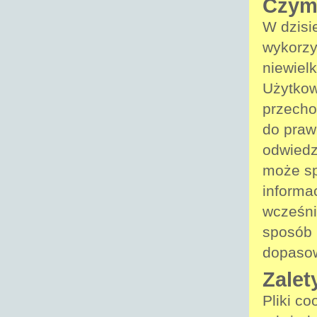
Czym 
W dzisi
wykorzys
niewiel
Użytkow
przecho
do praw
odwiedz
może sp
informac
wcześni
sposób 
dopasow
Zalet
Pliki co