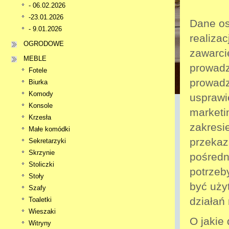
- 06.02.2026
-23.01.2026
Dane os
- 9.01.2026
realiza
OGRODOWE
zawarci
MEBLE
prowadz
Fotele
prowadz
Biurka
Komody
usprawi
Konsole
marketi
Krzesła
zakresi
Małe komódki
przekaz
Sekretarzyki
Skrzynie
pośredn
Stoliczki
potrzeb
Stoły
być uży
Szafy
działań
Toaletki
Wieszaki
O jakie
Witryny