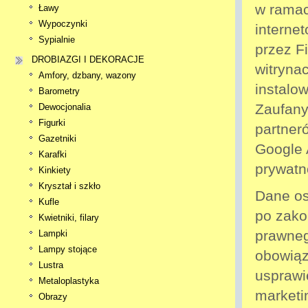
w ramac
Ławy
Wypoczynki
interne
Sypialnie
przez F
DROBIAZGI I DEKORACJE
witryna
Amfory, dzbany, wazony
instalo
Barometry
Zaufany
Dewocjonalia
Figurki
partner
Gazetniki
Google A
Karafki
prywatn
Kinkiety
Kryształ i szkło
Dane os
Kufle
po zako
Kwietniki, filary
prawneg
Lampki
Lampy stojące
obowiąz
Lustra
usprawi
Metaloplastyka
marketi
Obrazy