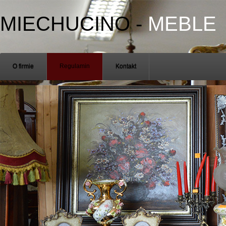
MIECHUCINO
-
MEBLE
O firmie
Regulamin
Kontakt