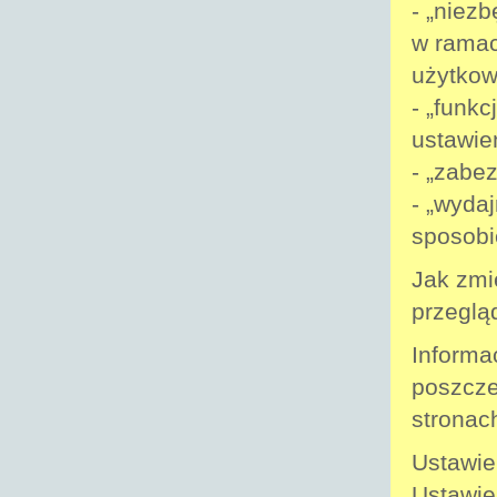
- „niez
w ramac
użytkow
- „funk
ustawień
- „zabe
- „wydaj
sposobi
Jak zmi
przeglą
Informa
poszcze
stronac
Ustawie
Ustawie