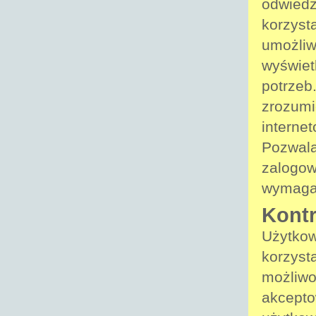
odwiedz
korzyst
umożliw
wyświet
potrzeb.
zrozumi
internet
Pozwala
zalogow
wymaga
Kontr
Użytko
korzyst
możliwo
akcepto