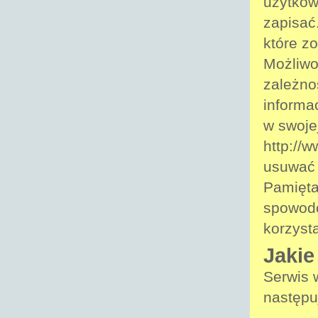
użytkow
zapisać
które z
Możliwo
zależno
informa
w swoje
http://w
usuwać 
Pamięta
spowodo
korzysta
Jakie
Serwis 
następu